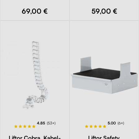
69,00 €
59,00 €
4.85
(53×)
5.00
(6×)
Liftor Cobra, Kabel-
Liftor Safety,