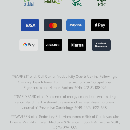
*GARRETT et al. Call Center Productivity Over 6 Months Following a
Standing Desk Intervention. IIE Transactions on Occupational
Ergonomics and Human Factors. 2016, 4(2-3), 188-195
**SAEIDIFARD et al. Differences of energy expenditure while sitting
versus standing: A systematic review and meta-analysis. European
Journal of Preventive Cardiology. 2018, 25(5), 522-538.
***WARREN et al. Sedentary Behaviors Increase Risk of Cardiovascular
Disease Mortality in Men. Medicine & Science in Sports & Exercise. 2010,
42(5), 879-885