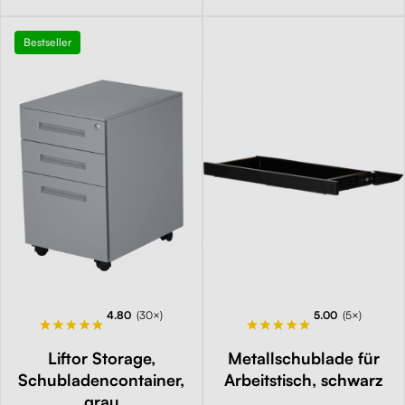
Bestseller
4.80
(30×)
5.00
(5×)
Liftor Storage,
Metallschublade für
Schubladencontainer,
Arbeitstisch, schwarz
grau