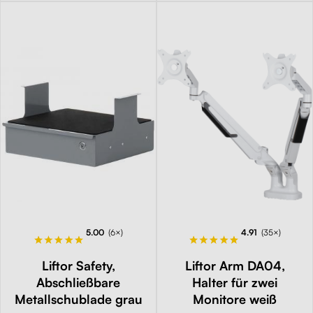
5.00
(6×)
4.91
(35×)
Liftor Safety,
Liftor Arm DA04,
Abschließbare
Halter für zwei
Metallschublade grau
Monitore weiß