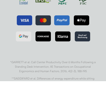
*GARRETT et al. Call Center Productivity Over 6 Months Following a
Standing Desk Intervention. IIE Transactions on Occupational
Ergonomics and Human Factors. 2016, 4(2-3), 188-195
**SAEIDIFARD et al. Differences of energy expenditure while sitting
versus standing: A systematic review and meta-analysis. European
Journal of Preventive Cardiology. 2018, 25(5), 522-538.
***WARREN et al. Sedentary Behaviors Increase Risk of Cardiovascular
Disease Mortality in Men. Medicine & Science in Sports & Exercise. 2010,
42(5), 879-885