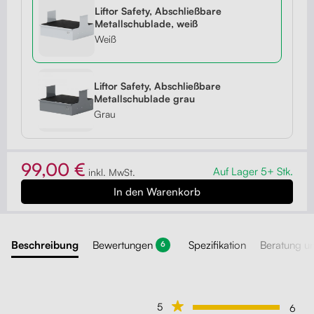
Liftor Safety, Abschließbare
Metallschublade, weiß
Weiß
Liftor Safety, Abschließbare
Metallschublade grau
Grau
99,00 €
Auf Lager 5+ Stk.
inkl. MwSt.
Beschreibung
Bewertungen
Spezifikation
Beratung u
6
5
6