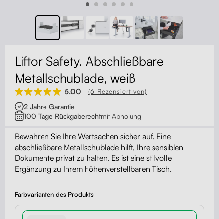
Kontakt
Kabelmanagement
Schubladen
Liftor Safety, Abschließbare
Monitorständer
Metallschublade, weiß
5.00
(6 Rezensiert von)
Tischtrennwände
2 Jahre Garantie
100 Tage Rückgaberecht
mit Abholung
Rückenlehnen
Bewahren Sie Ihre Wertsachen sicher auf. Eine
abschließbare Metallschublade hilft, Ihre sensiblen
Dokumente privat zu halten. Es ist eine stilvolle
Ergänzung zu Ihrem höhenverstellbaren Tisch.
Farbvarianten des Produkts