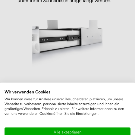
unter Ihrem Schreibtisch aufgehängt werden.
Eigenschaften
Wir verwenden Cookies
Wir können diese zur Analyse unserer Besucherdaten platzieren, um unsere
Zu jeder Schublade erhalten Sie 2 Schlüssel. Die
Webseite zu verbessern, personalisierte Inhalte anzuzeigen und Ihnen ein
großartiges Webseiten-Erlebnis zu bieten. Für weitere Informationen zu den
Schubladen sind in drei Farbvarianten erhältlich:
von uns verwendeten Cookies öffnen Sie die Einstellungen.
weiß, schwarz und grau. Welche werden Sie
auswählen?
Alle akzeptieren