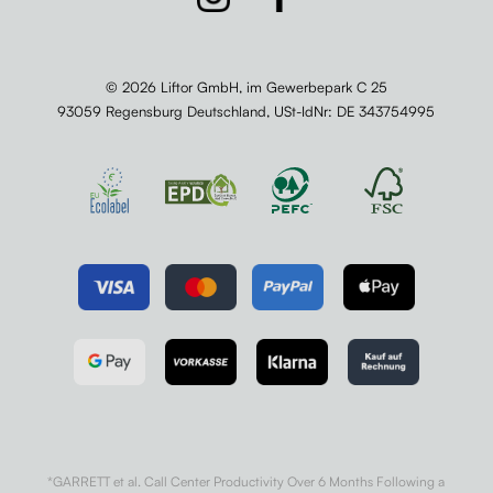
© 2026 Liftor GmbH, im Gewerbepark C 25
93059 Regensburg Deutschland,
USt-IdNr
: DE 343754995
*GARRETT et al. Call Center Productivity Over 6 Months Following a