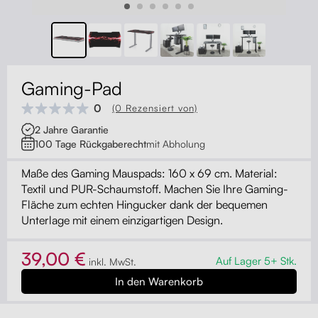
Kontakt
Kabelmanagement
Schubladen
Gaming-Pad
Monitorständer
0
(0 Rezensiert von)
2 Jahre Garantie
Tischtrennwände
100 Tage Rückgaberecht
mit Abholung
Rückenlehnen
Maße des Gaming Mauspads: 160 x 69 cm. Material:
Textil und PUR-Schaumstoff. Machen Sie Ihre Gaming-
Fläche zum echten Hingucker dank der bequemen
Unterlage mit einem einzigartigen Design.
39,00 €
Auf Lager 5+ Stk.
inkl. MwSt.