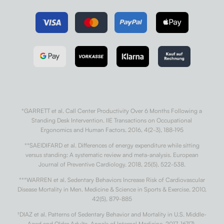
*GARRETT et al. Call Center Productivity Over 6 Months Following a
Standing Desk Intervention. IIE Transactions on Occupational
Ergonomics and Human Factors. 2016, 4(2-3), 188-195
**SAEIDIFARD et al. Differences of energy expenditure while sitting
versus standing: A systematic review and meta-analysis. European
Journal of Preventive Cardiology. 2018, 25(5), 522-538.
***WARREN et al. Sedentary Behaviors Increase Risk of Cardiovascular
Disease Mortality in Men. Medicine & Science in Sports & Exercise. 2010,
42(5), 879-885
†
DIAZ et al. Patterns of Sedentary Behavior and Mortality in U.S. Middle-
Aged and Older Adults. Annals of Internal Medicine. 2017, 167(7).