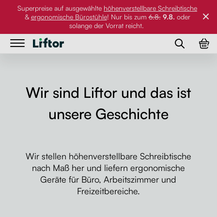
Superpreise auf ausgewählte
höhenverstellbare Schreibtische
&
ergonomische Bürostühle
! Nur bis zum
6.8.
9.8.
oder
solange der Vorrat reicht.
Tische
Tische
Bürostühle
Höhenverstellbare Schreibtische
Wir sind Liftor und das ist
Bürostühle
unsere Geschichte
Tischplatten nach Maß
Tischgestelle
Ergonomische Bürostühle
Zubehör
Werktische
Orthopädische Bürostühle
Tischplatten nach Maß
Wir stellen höhenverstellbare Schreibtische
Referenzen
Schreib- und Esstisch
Wackelhocker
PC-Halter
nach Maß her und liefern ergonomische
Zubehör
Geräte für Büro, Arbeitszimmer und
Bildergalerie
Monitorhalterungen
Freizeitbereiche.
Über uns
Rollen