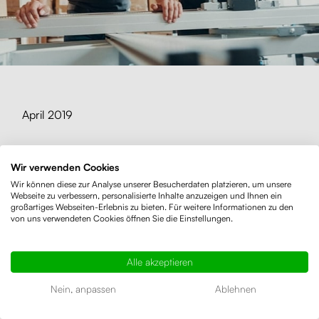
April 2019
Auf einer Geschäftsreise um
Wir verwenden Cookies
die Welt kriegen wir eine Idee
Wir können diese zur Analyse unserer Besucherdaten platzieren, um unsere
Webseite zu verbessern, personalisierte Inhalte anzuzeigen und Ihnen ein
und beschlossen ein
großartiges Webseiten-Erlebnis zu bieten. Für weitere Informationen zu den
von uns verwendeten Cookies öffnen Sie die Einstellungen.
Unternehmen zu gründen
Alle akzeptieren
Nein, anpassen
Ablehnen