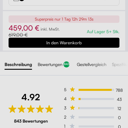
Superpreis nur
1 Tag 12h 29m 11s
459,00 €
inkl. MwSt.
Auf Lager 5+ Stk.
619,00 €
Beschreibung
Bewertungen
Gestellvergleich
Spezifik
843
5
788
4.92
4
43
3
12
2
0
843 Bewertungen
1
0