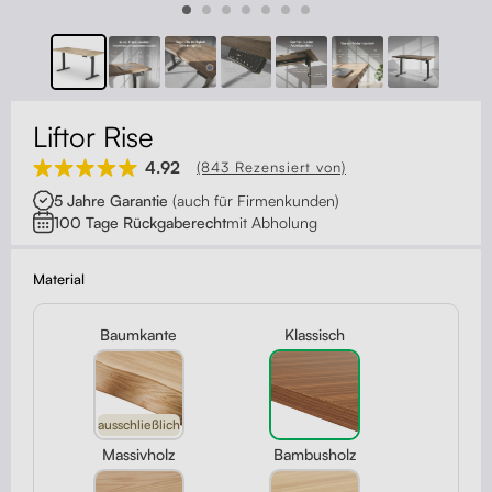
Kontakt
Kabelmanagement
Schubladen
Liftor Rise
Monitorständer
4.92
(843 Rezensiert von)
5 Jahre Garantie
(auch für Firmenkunden)
Tischtrennwände
100 Tage Rückgaberecht
mit Abholung
Rückenlehnen
Material
Baumkante
Klassisch
ausschließlich
Massivholz
Bambusholz