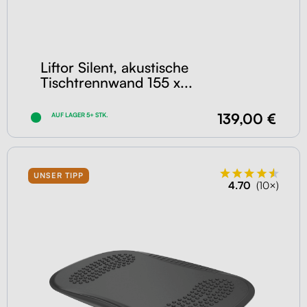
Liftor Silent, akustische
Tischtrennwand 155 x...
139,00 €
AUF LAGER 5+ STK.
UNSER TIPP
4.70
(10×)