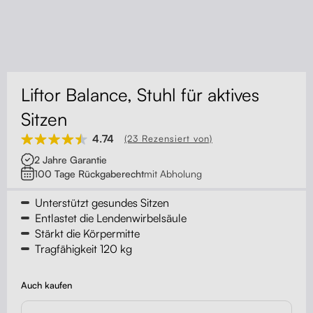
Kontakt
Kabelmanagement
Schubladen
Liftor Balance, Stuhl für aktives
Monitorständer
Sitzen
Tischtrennwände
4.74
(23 Rezensiert von)
2 Jahre Garantie
Rückenlehnen
100 Tage Rückgaberecht
mit Abholung
Unterstützt gesundes Sitzen
Entlastet die Lendenwirbelsäule
Stärkt die Körpermitte
Tragfähigkeit 120 kg
Auch kaufen