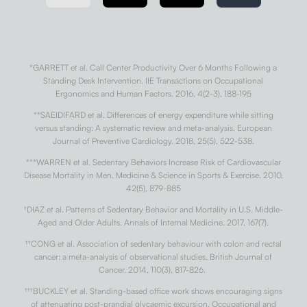
*GARRETT et al. Call Center Productivity Over 6 Months Following a
Standing Desk Intervention. IIE Transactions on Occupational
Ergonomics and Human Factors. 2016, 4(2-3), 188-195
**SAEIDIFARD et al. Differences of energy expenditure while sitting
versus standing: A systematic review and meta-analysis. European
Journal of Preventive Cardiology. 2018, 25(5), 522-538.
***WARREN et al. Sedentary Behaviors Increase Risk of Cardiovascular
Disease Mortality in Men. Medicine & Science in Sports & Exercise. 2010,
42(5), 879-885
†
DIAZ et al. Patterns of Sedentary Behavior and Mortality in U.S. Middle-
Aged and Older Adults. Annals of Internal Medicine. 2017, 167(7).
††
CONG et al. Association of sedentary behaviour with colon and rectal
cancer: a meta-analysis of observational studies. British Journal of
Cancer. 2014, 110(3), 817-826.
†††
BUCKLEY et al. Standing-based office work shows encouraging signs
of attenuating post-prandial glycaemic excursion. Occupational and