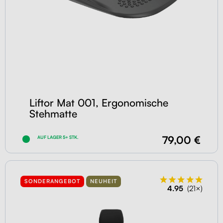
Liftor Mat 001, Ergonomische
Stehmatte
79,00 €
AUF LAGER 5+ STK.
SONDERANGEBOT
NEUHEIT
4.95
(21×)