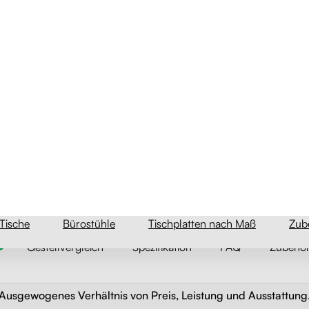
A
Gestellvergleich
Spezifikation
FAQ
Zubehö
42
5
787
4
43
3
12
2
0
1
0
te zu
n-
s
Ausgewogenes Verhältnis von Preis, Leistung und Ausstattung