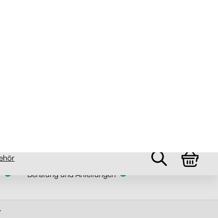
uf Lager 5+ Stk.
r
Beratung und Anleitungen
5
1
15100 +
Verkaufte Produkte
0,72 %
Niedrige Beschwerdequote
.