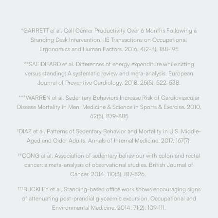
*GARRETT et al. Call Center Productivity Over 6 Months Following a
Standing Desk Intervention. IIE Transactions on Occupational
Ergonomics and Human Factors. 2016, 4(2-3), 188-195
**SAEIDIFARD et al. Differences of energy expenditure while sitting
versus standing: A systematic review and meta-analysis. European
Journal of Preventive Cardiology. 2018, 25(5), 522-538.
***WARREN et al. Sedentary Behaviors Increase Risk of Cardiovascular
Disease Mortality in Men. Medicine & Science in Sports & Exercise. 2010,
42(5), 879-885
†
DIAZ et al. Patterns of Sedentary Behavior and Mortality in U.S. Middle-
Aged and Older Adults. Annals of Internal Medicine. 2017, 167(7).
††
CONG et al. Association of sedentary behaviour with colon and rectal
cancer: a meta-analysis of observational studies. British Journal of
Cancer. 2014, 110(3), 817-826.
†††
BUCKLEY et al. Standing-based office work shows encouraging signs
of attenuating post-prandial glycaemic excursion. Occupational and
Environmental Medicine. 2014, 71(2), 109-111.