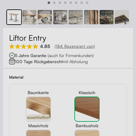
Kontakt
Kabelmanagement
Schubladen
Liftor Entry
Monitorständer
4.85
(184 Rezensiert von)
5 Jahre Garantie
(auch für Firmenkunden)
Tischtrennwände
100 Tage Rückgaberecht
mit Abholung
Rückenlehnen
Material
Baumkante
Klassisch
ausschließlich
Massivholz
Bambusholz