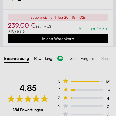
Superpreis nur
1 Tag 20h 18m 00s
239,00 €
inkl. MwSt.
Auf Lager 5+ Stk.
319,00 €
Beschreibung
Bewertungen
Gestellvergleich
Spezifik
184
5
161
4.85
4
19
3
4
2
0
184 Bewertungen
1
0