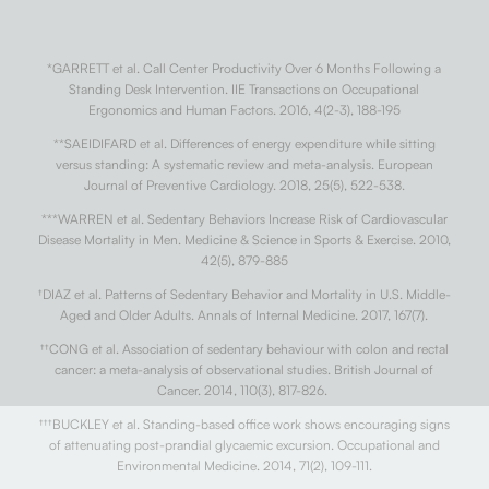
*GARRETT et al. Call Center Productivity Over 6 Months Following a
Standing Desk Intervention. IIE Transactions on Occupational
Ergonomics and Human Factors. 2016, 4(2-3), 188-195
**SAEIDIFARD et al. Differences of energy expenditure while sitting
versus standing: A systematic review and meta-analysis. European
Journal of Preventive Cardiology. 2018, 25(5), 522-538.
***WARREN et al. Sedentary Behaviors Increase Risk of Cardiovascular
Disease Mortality in Men. Medicine & Science in Sports & Exercise. 2010,
42(5), 879-885
†
DIAZ et al. Patterns of Sedentary Behavior and Mortality in U.S. Middle-
Aged and Older Adults. Annals of Internal Medicine. 2017, 167(7).
††
CONG et al. Association of sedentary behaviour with colon and rectal
cancer: a meta-analysis of observational studies. British Journal of
Cancer. 2014, 110(3), 817-826.
†††
BUCKLEY et al. Standing-based office work shows encouraging signs
of attenuating post-prandial glycaemic excursion. Occupational and
Environmental Medicine. 2014, 71(2), 109-111.