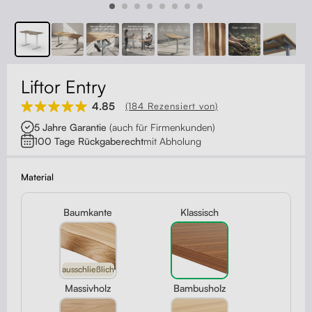
Kontakt
Kabelmanagement
Schubladen
Liftor Entry
Monitorständer
4.85
(184 Rezensiert von)
5 Jahre Garantie
(auch für Firmenkunden)
Tischtrennwände
100 Tage Rückgaberecht
mit Abholung
Rückenlehnen
Material
Baumkante
Klassisch
ausschließlich
Massivholz
Bambusholz