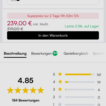
Superpreis nur
2 Tage 19h 53m 55s
239,00 €
inkl. MwSt.
Letzte 2 Stk. auf Lager
319,00 €
Beschreibung
Bewertungen
Gestellvergleich
Spezifik
184
5
161
4.85
4
19
3
4
2
0
184 Bewertungen
1
0