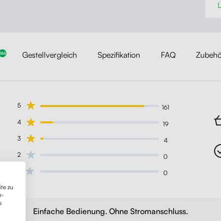
L
Gestellvergleich
Spezifikation
FAQ
Zubehö
184
5
161
4
19
3
4
2
0
1
0
te zu
n-
s
Einfache Bedienung. Ohne Stromanschluss.