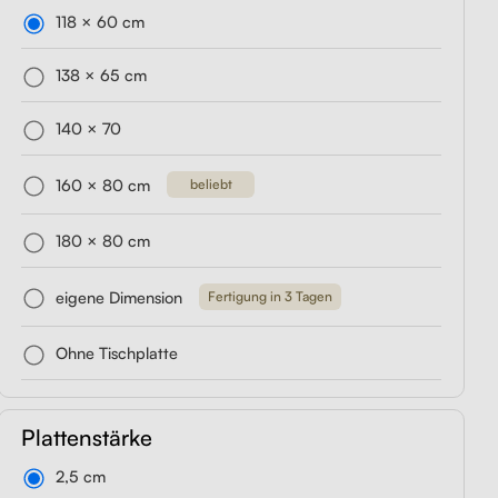
118 × 60 cm
1,
r
Liftor Active, schwarz
Liftor Storage,
Liftor Expert
hwarz
Orca,
Schubladencontainer,
(echtes Leder)
138 × 65 cm
aus 379,00 €
schwarz
aus 329,00 €
140 × 70
aus 199,00 €
160 × 80 cm
beliebt
180 × 80 cm
eigene Dimension
Fertigung in 3 Tagen
Ohne Tischplatte
Plattenstärke
2,5 cm