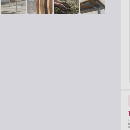
1
N
1