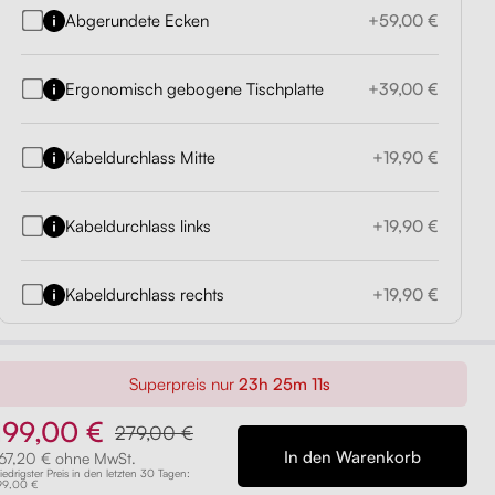
Abgerundete Ecken
+59,00 €
Ergonomisch gebogene Tischplatte
+39,00 €
Kabeldurchlass Mitte
+19,90 €
Kabeldurchlass links
+19,90 €
Kabeldurchlass rechts
+19,90 €
Superpreis nur
23h 25m 10s
199,00 €
279,00 €
67,20 € ohne MwSt.
iedrigster Preis in den letzten 30 Tagen:
99,00 €