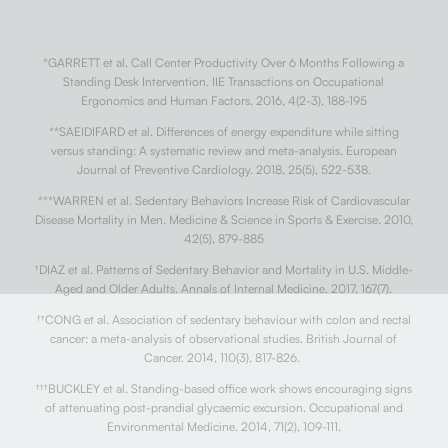
*GARRETT et al. Call Center Productivity Over 6 Months Following a
Standing Desk Intervention. IIE Transactions on Occupational
Ergonomics and Human Factors. 2016, 4(2-3), 188-195
**SAEIDIFARD et al. Differences of energy expenditure while sitting
versus standing: A systematic review and meta-analysis. European
Journal of Preventive Cardiology. 2018, 25(5), 522-538.
***WARREN et al. Sedentary Behaviors Increase Risk of Cardiovascular
Disease Mortality in Men. Medicine & Science in Sports & Exercise. 2010,
42(5), 879-885
†
DIAZ et al. Patterns of Sedentary Behavior and Mortality in U.S. Middle-
Aged and Older Adults. Annals of Internal Medicine. 2017, 167(7).
††
CONG et al. Association of sedentary behaviour with colon and rectal
cancer: a meta-analysis of observational studies. British Journal of
Cancer. 2014, 110(3), 817-826.
†††
BUCKLEY et al. Standing-based office work shows encouraging signs
of attenuating post-prandial glycaemic excursion. Occupational and
Environmental Medicine. 2014, 71(2), 109-111.