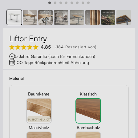
Kontakt
Kabelmanagement
Schubladen
Liftor Entry
Monitorständer
4.85
(184 Rezensiert von)
5 Jahre Garantie
(auch für Firmenkunden)
Tischtrennwände
100 Tage Rückgaberecht
mit Abholung
Rückenlehnen
Material
Baumkante
Klassisch
ausschließlich
Massivholz
Bambusholz