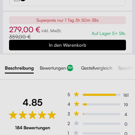
Superpreis nur
1 Tag 3h 50m 36s
279,00 €
inkl. MwSt.
Auf Lager 5+ Stk.
359,00 €
Beschreibung
Bewertungen
Gestellvergleich
Spezifik
184
5
161
4.85
4
19
3
4
2
0
184 Bewertungen
1
0