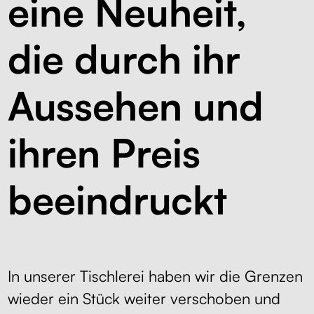
eine Neuheit,
Kontakt
Kabelmanagement
die durch ihr
Schubladen
Aussehen und
Monitorständer
ihren Preis
Tischtrennwände
Rückenlehnen
beeindruckt
In unserer Tischlerei haben wir die Grenzen
wieder ein Stück weiter verschoben und