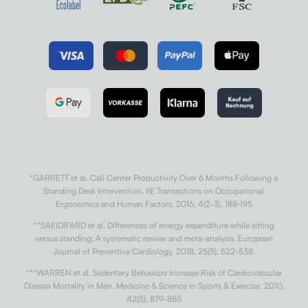
*GARRETT et al. Call Center Productivity Over 6 Months Following a
Standing Desk Intervention. IIE Transactions on Occupational
Ergonomics and Human Factors. 2016, 4(2-3), 188-195
**SAEIDIFARD et al. Differences of energy expenditure while sitting
versus standing: A systematic review and meta-analysis. European
Journal of Preventive Cardiology. 2018, 25(5), 522-538.
***WARREN et al. Sedentary Behaviors Increase Risk of Cardiovascular
Disease Mortality in Men. Medicine & Science in Sports & Exercise. 2010,
42(5), 879-885