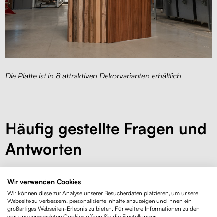
Die Platte ist in 8 attraktiven Dekorvarianten erhältlich.
Häufig gestellte Fragen und
Antworten
Kann man die Tischplatte mit Baumkante
Wir verwenden Cookies
Wir können diese zur Analyse unserer Besucherdaten platzieren, um unsere
auch separat, ohne Untergestell, kaufen?
Webseite zu verbessern, personalisierte Inhalte anzuzeigen und Ihnen ein
großartiges Webseiten-Erlebnis zu bieten. Für weitere Informationen zu den
von uns verwendeten Cookies öffnen Sie die Einstellungen.