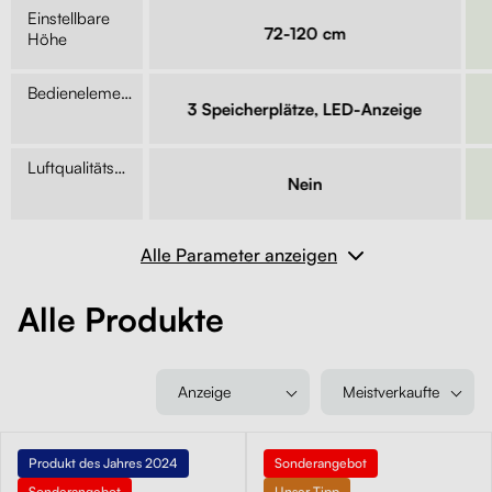
Einstellbare
9 cm
72-120 cm
Höhe
Bedienelement
ell
3 Speicherplätze, LED-Anzeige
Luftqualitätssensor
n
Nein
Alle Parameter anzeigen
Alle Produkte
Anzeige
Meistverkaufte
Produkt des Jahres 2024
Sonderangebot
Sonderangebot
Unser Tipp