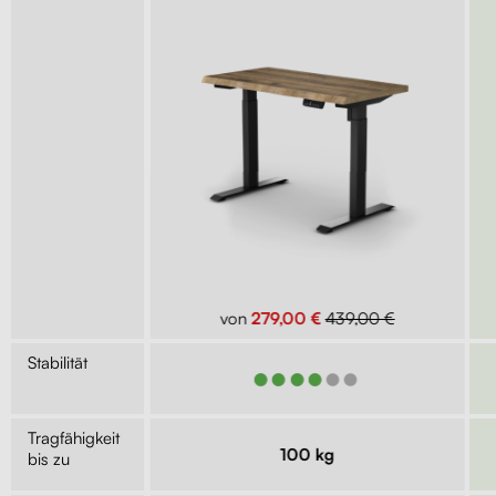
€
279,00 €
von
279,00 €
439,00 €
Stabilität
●●●
●●●●●●
Tragfähigkeit
kg
100 kg
bis zu