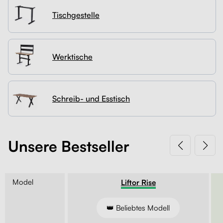
Tischgestelle
Kontakt
Kabelmanagement
Schubladen
Werktische
Monitorständer
Tischtrennwände
Schreib- und Esstisch
Rückenlehnen
Unsere Bestseller
Model
Entry
Liftor Rise
edienung
👑 Beliebtes Modell