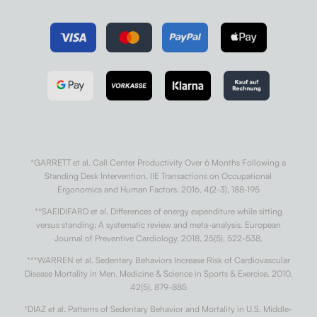
*GARRETT et al. Call Center Productivity Over 6 Months Following a
Standing Desk Intervention. IIE Transactions on Occupational
Ergonomics and Human Factors. 2016, 4(2-3), 188-195
**SAEIDIFARD et al. Differences of energy expenditure while sitting
versus standing: A systematic review and meta-analysis. European
Journal of Preventive Cardiology. 2018, 25(5), 522-538.
***WARREN et al. Sedentary Behaviors Increase Risk of Cardiovascular
Disease Mortality in Men. Medicine & Science in Sports & Exercise. 2010,
42(5), 879-885
†
DIAZ et al. Patterns of Sedentary Behavior and Mortality in U.S. Middle-