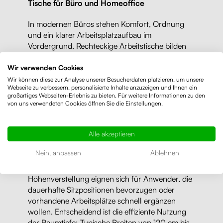
Tische für Büro und Homeoffice
In modernen Büros stehen Komfort, Ordnung
und ein klarer Arbeitsplatzaufbau im
Vordergrund. Rechteckige Arbeitstische bilden
die funktionale Basis für PC-Arbeitsplätze,
Dokumentenablagen und technische Peripherie.
Wir verwenden Cookies
Nutzer, die lange am Bildschirm arbeiten,
Wir können diese zur Analyse unserer Besucherdaten platzieren, um unsere
Webseite zu verbessern, personalisierte Inhalte anzuzeigen und Ihnen ein
profitieren von anpassbaren Arbeitshöhen und
großartiges Webseiten-Erlebnis zu bieten. Für weitere Informationen zu den
stabilen Gestellen. Modelle mit Höheneinstellung
von uns verwendeten Cookies öffnen Sie die Einstellungen.
finden Sie in der Unterkategorie
Höhenverstellbare Schreibtische
, die speziell für
dynamisches Arbeiten im Sitzen und Stehen
Alle akzeptieren
ausgelegt ist.
Nein, anpassen
Ablehnen
Klassische Schreibtisch-Modellreihen ohne
Höhenverstellung eignen sich für Anwender, die
dauerhafte Sitzpositionen bevorzugen oder
vorhandene Arbeitsplätze schnell ergänzen
wollen. Entscheidend ist die effiziente Nutzung
der Raumtiefe: Typische Breiten von 120 cm bis