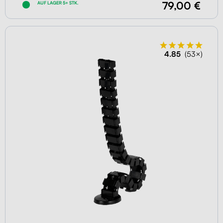
79,00 €
AUF LAGER 5+ STK.
4.85
(53×)