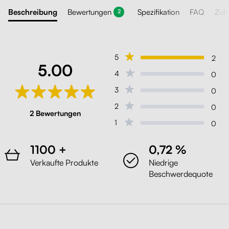
Beschreibung
Bewertungen
Spezifikation
FAQ
Zub
2
5
2
5.00
4
0
3
0
2
0
2 Bewertungen
1
0
1100 +
0,72 %
Verkaufte Produkte
Niedrige
Beschwerdequote