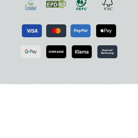
*GARRETT et al. Call Center Productivity Over 6 Months Following a
Standing Desk Intervention. IIE Transactions on Occupational
Ergonomics and Human Factors. 2016, 4(2-3), 188-195
**SAEIDIFARD et al. Differences of energy expenditure while sitting
versus standing: A systematic review and meta-analysis. European
Journal of Preventive Cardiology. 2018, 25(5), 522-538.
***WARREN et al. Sedentary Behaviors Increase Risk of Cardiovascular
Disease Mortality in Men. Medicine & Science in Sports & Exercise. 2010,