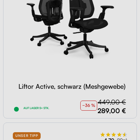
Liftor Active, schwarz (Meshgewebe)
449,00 €
−36 %
AUF LAGER 5+ STK.
289,00 €
UNSER TIPP