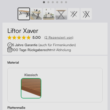
Kontakt
Kabelmanagement
Schubladen
Liftor Xaver
Monitorständer
5.00
(2 Rezensiert von)
5 Jahre Garantie
(auch für Firmenkunden)
Tischtrennwände
100 Tage Rückgaberecht
mit Abholung
Rückenlehnen
Material
Klassisch
Plattenmaße