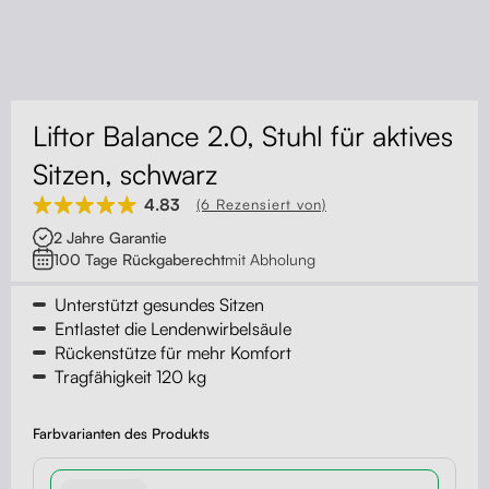
Kontakt
Kabelmanagement
Schubladen
Liftor Balance 2.0, Stuhl für aktives
Monitorständer
Sitzen, schwarz
4.83
(6 Rezensiert von)
Tischtrennwände
2 Jahre Garantie
100 Tage Rückgaberecht
mit Abholung
Rückenlehnen
Unterstützt gesundes Sitzen
Entlastet die Lendenwirbelsäule
Rückenstütze für mehr Komfort
Tragfähigkeit 120 kg
Farbvarianten des Produkts