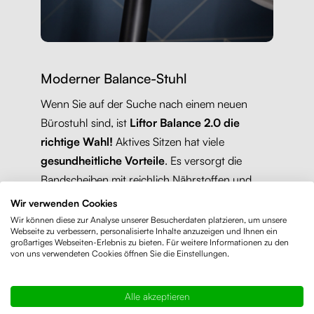
Moderner Balance-Stuhl
Wenn Sie auf der Suche nach einem neuen
Bürostuhl sind, ist
Liftor Balance 2.0 die
richtige Wahl!
Aktives Sitzen hat viele
gesundheitliche Vorteile
. Es versorgt die
Bandscheiben mit reichlich Nährstoffen und
entlastet sie, aktiviert die Muskulatur, fördert die
Wir verwenden Cookies
Durchblutung und bringt den Blutkreislauf in
Wir können diese zur Analyse unserer Besucherdaten platzieren, um unsere
Webseite zu verbessern, personalisierte Inhalte anzuzeigen und Ihnen ein
Schwung.
großartiges Webseiten-Erlebnis zu bieten. Für weitere Informationen zu den
von uns verwendeten Cookies öffnen Sie die Einstellungen.
Bei besserer Sauerstoffversorgung arbeitet das
Gehirn auf Hochtouren und man kann sich
Alle akzeptieren
besser konzentrieren.