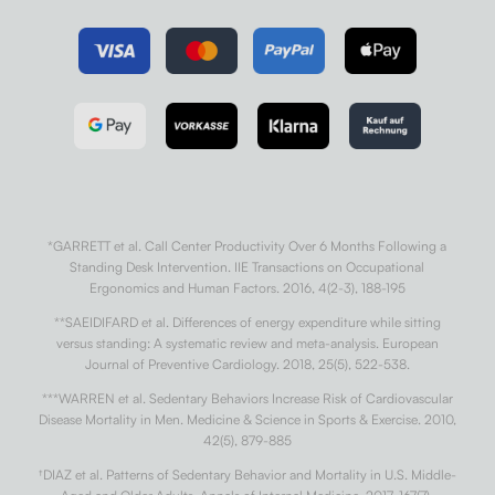
*GARRETT et al. Call Center Productivity Over 6 Months Following a
Standing Desk Intervention. IIE Transactions on Occupational
Ergonomics and Human Factors. 2016, 4(2-3), 188-195
**SAEIDIFARD et al. Differences of energy expenditure while sitting
versus standing: A systematic review and meta-analysis. European
Journal of Preventive Cardiology. 2018, 25(5), 522-538.
***WARREN et al. Sedentary Behaviors Increase Risk of Cardiovascular
Disease Mortality in Men. Medicine & Science in Sports & Exercise. 2010,
42(5), 879-885
†
DIAZ et al. Patterns of Sedentary Behavior and Mortality in U.S. Middle-