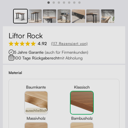
Kontakt
Kabelmanagement
Schubladen
Liftor Rock
Monitorständer
4.92
(117 Rezensiert von)
5 Jahre Garantie
(auch für Firmenkunden)
Tischtrennwände
100 Tage Rückgaberecht
mit Abholung
Rückenlehnen
Material
Baumkante
Klassisch
ausschließlich
Massivholz
Bambusholz