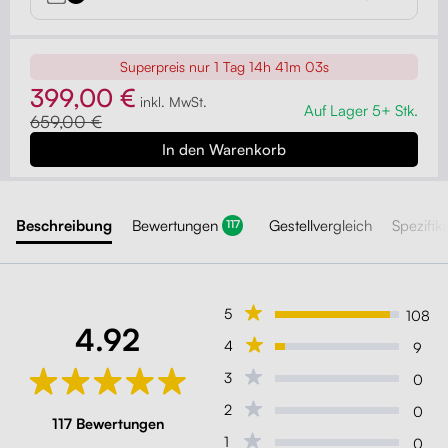
Superpreis nur
1 Tag 14h 41m 01s
399,00 €
inkl. MwSt.
Auf Lager 5+ Stk.
659,00 €
Beschreibung
Bewertungen
Gestellvergleich
Spezifik
117
5
108
4.92
4
9
3
0
2
0
117 Bewertungen
1
0