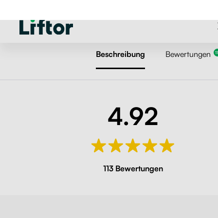
Beschreibung
Bewertungen
1
4.92
113 Bewertungen
Wir verwenden Cookies
Wir können diese zur Analyse unserer Besucherdaten platzieren, um unsere Websei
verbessern, personalisierte Inhalte anzuzeigen und Ihnen ein großartiges Webseite
Erlebnis zu bieten. Für weitere Informationen zu den von uns verwendeten Cookie
öffnen Sie die Einstellungen.