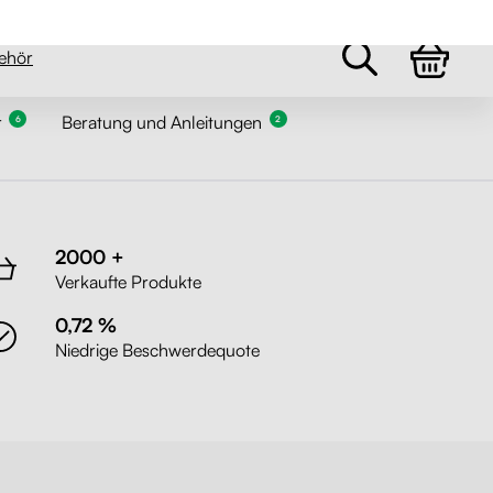
etzte 4 Stk. auf Lager
r
Beratung und Anleitungen
6
2
2000 +
Verkaufte Produkte
0,72 %
Niedrige Beschwerdequote