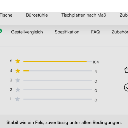
L
Gestellvergleich
Spezifikation
FAQ
Zubehö
13
5
104
4
9
3
0
2
0
1
0
te zu
n-
s
Stabil wie ein Fels, zuverlässig unter allen Bedingungen.