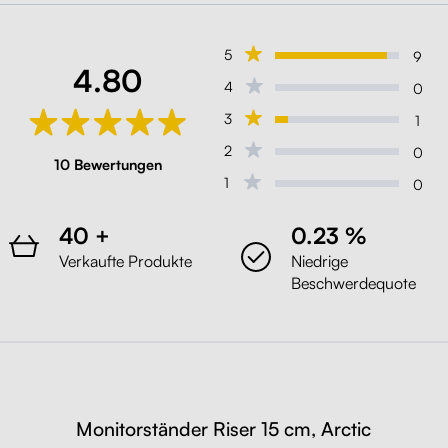
(U999)
Schwarz
5
9
4.80
4
0
Liftor Riser 15 cm, Monitorständer
3
1
(W960)
Weiß
2
0
10 Bewertungen
1
0
Liftor Riser 15 cm, Monitorständer
(H1487)
40 +
0.23 %
Kiefer Bramberg
Verkaufte Produkte
Niedrige
Beschwerdequote
Liftor Riser 15 cm, Monitorständer
(H1344)
Eiche Sherman Cognacbraun
Liftor Riser 15 cm, Monitorständer
Monitorständer Riser 15 cm, Arctic
(H1145)