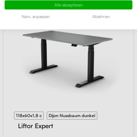
Alle akzeptieren
SONDERANGEBOT
UNSER TIPP
4.92
(680×)
Nein, anpassen
Ablehnen
118x60x1,8 c
Dijon Nussbaum dunkel
Liftor Expert