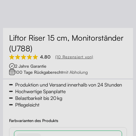
Kontakt
Kabelmanagement
Schubladen
Liftor Riser 15 cm, Monitorständer
Monitorständer
(U788)
4.80
(10 Rezensiert von)
Tischtrennwände
2 Jahre Garantie
100 Tage Rückgaberecht
mit Abholung
Rückenlehnen
Produktion und Versand innerhalb von 24 Stunden
Hochwertige Spanplatte
Belastbarkeit bis 20 kg
Pflegeleicht
Farbvarianten des Produkts