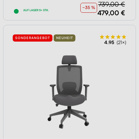
739,00 €
−35 %
AUF LAGER 5+ STK.
479,00 €
SONDERANGEBOT
NEUHEIT
4.95
(21×)