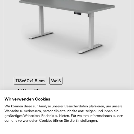
118x60x1,8 cm
Weiß
Liftor Rise
Wir verwenden Cookies
619,00 €
Wir können diese zur Analyse unserer Besucherdaten platzieren, um unsere
−26 %
Webseite zu verbessern, personalisierte Inhalte anzuzeigen und Ihnen ein
AUF LAGER 5+ STK.
459,00 €
großartiges Webseiten-Erlebnis zu bieten. Für weitere Informationen zu den
von uns verwendeten Cookies öffnen Sie die Einstellungen.