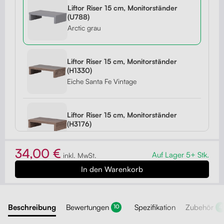
Liftor Riser 15 cm, Monitorständer
(U788)
Arctic grau
Liftor Riser 15 cm, Monitorständer
(H1330)
Eiche Santa Fe Vintage
Liftor Riser 15 cm, Monitorständer
(H3176)
Halifax Eiche Zinn
34,00 €
Auf Lager 5+ Stk.
inkl. MwSt.
Liftor Riser 15 cm, Monitorständer
(H3734)
Dijon Nussbaum dunkel
Beschreibung
Bewertungen
Spezifikation
Zubehör
10
4
Liftor Riser 15 cm, Monitorständer