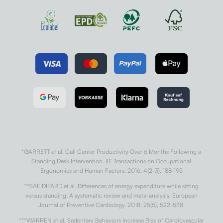
*GARRETT et al. Call Center Productivity Over 6 Months Following a
Standing Desk Intervention. IIE Transactions on Occupational
Ergonomics and Human Factors. 2016, 4(2-3), 188-195
**SAEIDIFARD et al. Differences of energy expenditure while sitting
versus standing: A systematic review and meta-analysis. European
Journal of Preventive Cardiology. 2018, 25(5), 522-538.
***WARREN et al. Sedentary Behaviors Increase Risk of Cardiovascular