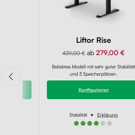
ry
Liftor Rise
,00 €
ab
279,00 €
439,00 €
uch ohne
Beliebtes Modell mit sehr guter Stabilitä
oniert.
und 3 Speicherplätzen.
Konfigurieren
rung
Stabilität
Erklärung
●
●●●●●●