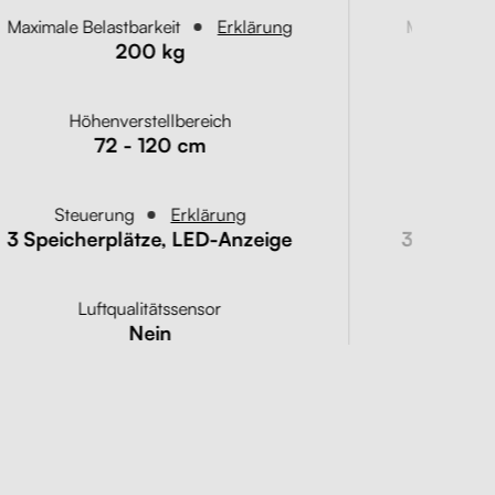
Maximale Belastbarkeit
Erklärung
Maximale B
200 kg
Höhenverstellbereich
Höh
72 - 120 cm
Steuerung
Erklärung
Steu
3 Speicherplätze, LED-Anzeige
3 Speiche
Luftqualitätssensor
Lu
Nein