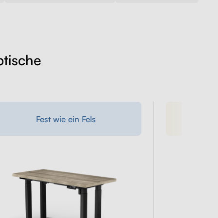
btische
Mod
Fest wie ein Fels
A