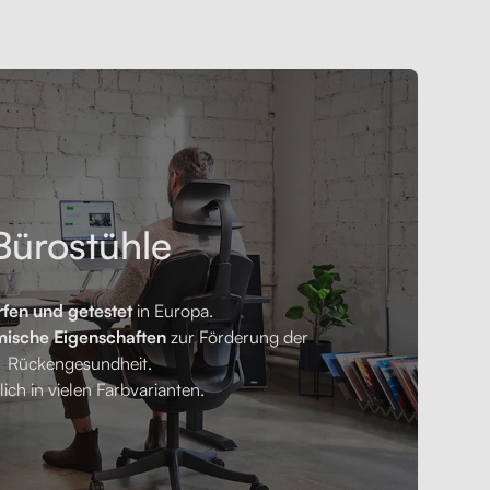
Bürostühle
fen und getestet
in Europa.
ische Eigenschaften
zur Förderung der
Rückengesundheit.
lich in vielen Farbvarianten.