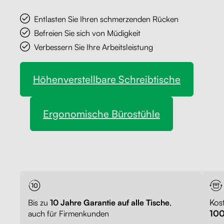
Kontakt
Kabelmanagement
Entlasten Sie Ihren schmerzenden Rücken
Schubladen
Befreien Sie sich von Müdigkeit
Verbessern Sie Ihre Arbeitsleistung
Kostenlose Dekormuster
Monitorständer
100 tage
100 tage
Rückgaberecht. Versand sofort.
Rückgaberecht. Versand sofort.
Höhenverstellbare Schreibtische
Tischtrennwände
Rückenlehnen
Ergonomische Bürostühle
Kos
Bis zu
10 Jahre Garantie auf alle Tische
,
100
auch für Firmenkunden