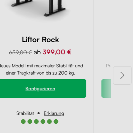
Liftor Rock
L
ab
399,00 €
659,00 €
689,0
eues Modell mit maximaler Stabilität und
Professionelle
einer Tragkraft von bis zu 200 kg.
allen 
Konfigurieren
Stabilität
Erklärung
Stab
●●●●●●