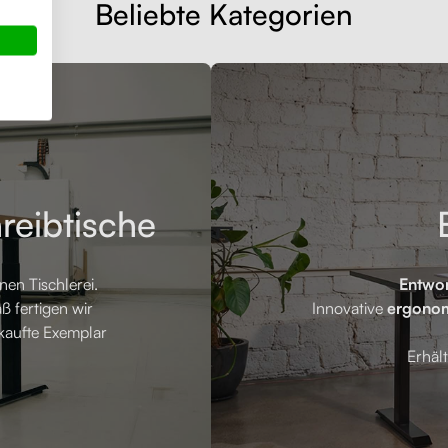
Beliebte Kategorien
reibtische
en Tischlerei.
Entwor
ß fertigen wir
Innovative
ergonom
kaufte Exemplar
Erhält