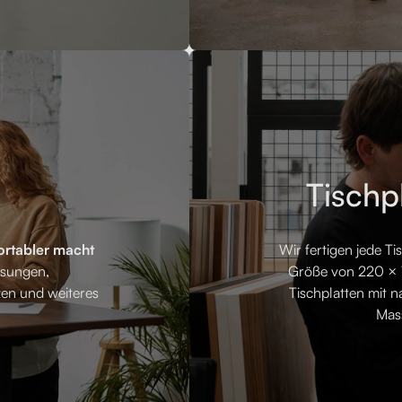
Tischp
ortabler macht
Wir fertigen jede Ti
ösungen,
Größe von 220 × 1
en und weiteres
Tischplatten mit n
Mas