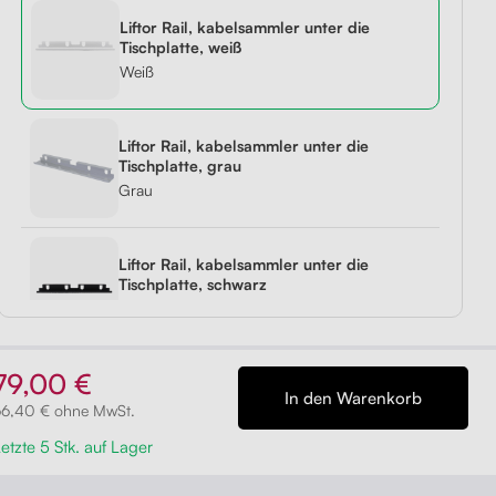
Liftor Rail, kabelsammler unter die
1,
r
Liftor Active, schwarz
Liftor Storage,
Liftor Expert
Tischplatte, weiß
hwarz
Orca,
Schubladencontainer,
(echtes Leder)
Weiß
aus 379,00 €
schwarz
aus 329,00 €
aus 199,00 €
Liftor Rail, kabelsammler unter die
Tischplatte, grau
Grau
Liftor Rail, kabelsammler unter die
Tischplatte, schwarz
Schwarz
79,00 €
66,40 € ohne MwSt.
etzte 5 Stk. auf Lager