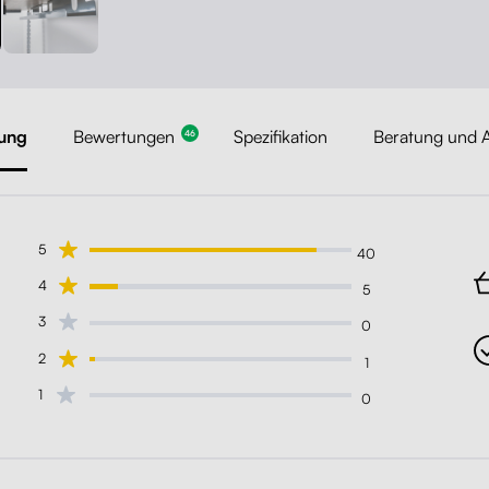
ung
Bewertungen
Spezifikation
Beratung und A
46
5
40
4
5
3
0
2
1
1
0