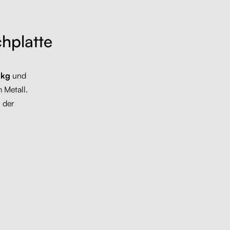
chplatte
 kg
und
 Metall.
 der