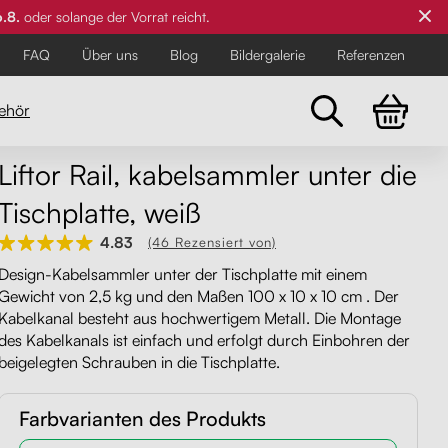
6.8.
oder solange der Vorrat reicht.
FAQ
Über uns
Blog
Bildergalerie
Referenzen
ehör
Liftor Rail, kabelsammler unter die
Tischplatte, weiß
Für die Anspruchsvollsten
Für die Anspruchsvollsten
Für die Anspruchsvollsten
4.83
(46 Rezensiert von)
Design-Kabelsammler unter der Tischplatte mit einem
Gewicht von 2,5 kg und den Maßen 100 x 10 x 10 cm . Der
Kabelkanal besteht aus hochwertigem Metall. Die Montage
des Kabelkanals ist einfach und erfolgt durch Einbohren der
beigelegten Schrauben in die Tischplatte.
Farbvarianten des Produkts