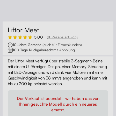
Kontakt
Kabelmanagement
Schubladen
Liftor Meet
Monitorständer
5.00
(8 Rezensiert von)
10 Jahre Garantie
(auch für Firmenkunden)
Tischtrennwände
100 Tage Rückgaberecht
mit Abholung
Der Liftor Meet verfügt über stabile 3-Segment-Beine
Rückenlehnen
mit einem U-förmigen Design, einer Memory-Steuerung
mit LED-Anzeige und wird dank vier Motoren mit einer
Geschwindigkeit von 38 mm/s angehoben und kann mit
bis zu 200 kg belastet werden.
Der Verkauf ist beendet - wir haben das von
Ihnen gesuchte Modell durch ein neueres
ersetzt.