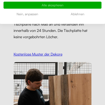
Tischplatte mit einer Breite
von 180 bis 240 cm
Alle akzeptieren
und einer Tiefe
von 80 bis 100 cm
anfertigen
Nein, anpassen
Ablehnen
lassen. Wir fertigen den Tisch mit einer
Tischplatte nach Maß an und versenden ihn
innerhalb von 24 Stunden. Die Tischplatte hat
keine vorgebohrten Löcher.
Kostenlose Muster der Dekore