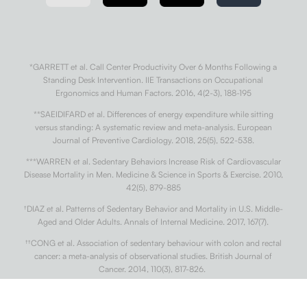
*GARRETT et al. Call Center Productivity Over 6 Months Following a
Standing Desk Intervention. IIE Transactions on Occupational
Ergonomics and Human Factors. 2016, 4(2-3), 188-195
**SAEIDIFARD et al. Differences of energy expenditure while sitting
versus standing: A systematic review and meta-analysis. European
Journal of Preventive Cardiology. 2018, 25(5), 522-538.
***WARREN et al. Sedentary Behaviors Increase Risk of Cardiovascular
Disease Mortality in Men. Medicine & Science in Sports & Exercise. 2010,
42(5), 879-885
†
DIAZ et al. Patterns of Sedentary Behavior and Mortality in U.S. Middle-
Aged and Older Adults. Annals of Internal Medicine. 2017, 167(7).
††
CONG et al. Association of sedentary behaviour with colon and rectal
cancer: a meta-analysis of observational studies. British Journal of
Cancer. 2014, 110(3), 817-826.
†††
BUCKLEY et al. Standing-based office work shows encouraging signs
of attenuating post-prandial glycaemic excursion. Occupational and