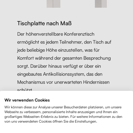
Tischplatte nach Maß
Der höhenverstellbare Konferenztisch
ermöglicht es jedem Teilnehmer, den Tisch auf
jede beliebige Höhe einzustellen, was für
Komfort während der gesamten Besprechung
sorgt. Darüber hinaus verfügt er über ein
eingebautes Antikollisionssystem, das den
Mechanismus vor unerwarteten Hindernissen
schützt.
Wir verwenden Cookies
Wenn Ihnen die Standardmaße des
Wir können diese zur Analyse unserer Besucherdaten platzieren, um unsere
Webseite zu verbessern, personalisierte Inhalte anzuzeigen und Ihnen ein
Konferenztisches nicht zusagen,
fertigen wir
großartiges Webseiten-Erlebnis zu bieten. Für weitere Informationen zu den
von uns verwendeten Cookies öffnen Sie die Einstellungen.
gerne eine Tischplatte nach Maß für Sie an
.
Für den Tisch Liftor Meet können Sie eine