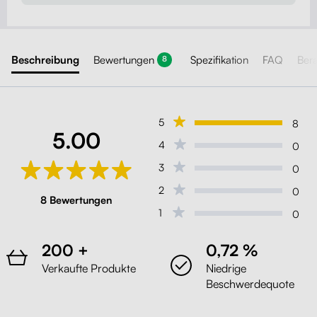
Beschreibung
Bewertungen
Spezifikation
FAQ
Ber
8
5
8
5.00
4
0
3
0
2
0
8 Bewertungen
1
0
200 +
0,72 %
Verkaufte Produkte
Niedrige
Beschwerdequote