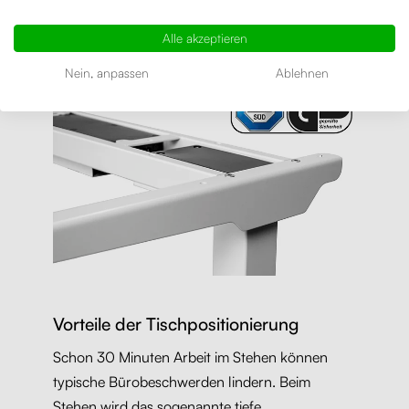
Hindernis trifft, hält er an und fährt ein Stück
Alle akzeptieren
zurück. Also keine Sorge, es ist kein Lkw-Heber.
Nein, anpassen
Ablehnen
Vorteile der Tischpositionierung
Schon 30 Minuten Arbeit im Stehen können
typische Bürobeschwerden lindern. Beim
Stehen wird das sogenannte tiefe