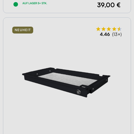
39,00 €
AUF LAGER 5+ STK.
NEUHEIT
4.46
(13×)