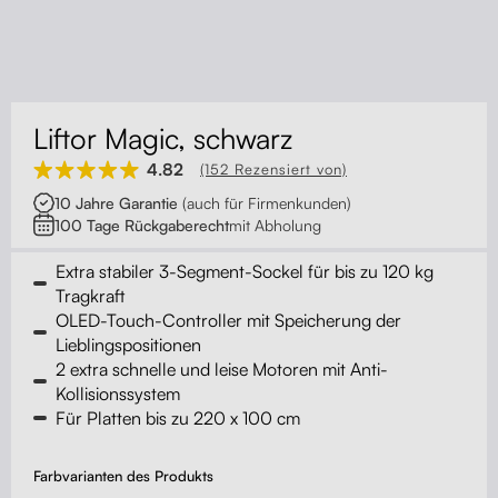
Kontakt
Kabelmanagement
Schubladen
Liftor Magic, schwarz
Monitorständer
4.82
(152 Rezensiert von)
10 Jahre Garantie
(auch für Firmenkunden)
Tischtrennwände
100 Tage Rückgaberecht
mit Abholung
Rückenlehnen
Extra stabiler 3-Segment-Sockel für bis zu 120 kg
Tragkraft
OLED-Touch-Controller mit Speicherung der
Lieblingspositionen
2 extra schnelle und leise Motoren mit Anti-
Kollisionssystem
Für Platten bis zu 220 x 100 cm
Farbvarianten des Produkts