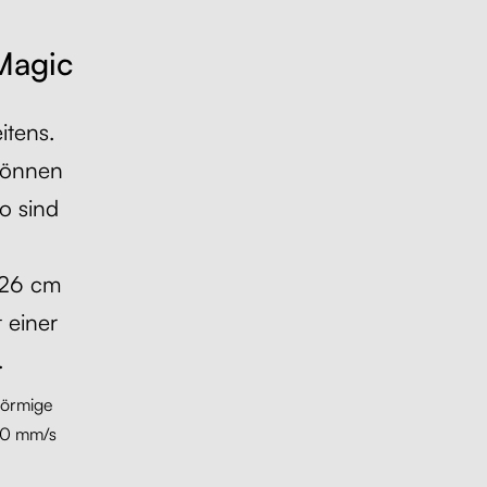
 Magic
itens.
önnen
o sind
126 cm
 einer
.
förmige
 50 mm/s