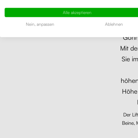
Alle akzeptieren
Höhen
Nein, anpassen
Ablehnen
Gönne
Mit d
Sie i
höhen
Höhe 
Der Li
Beine, 