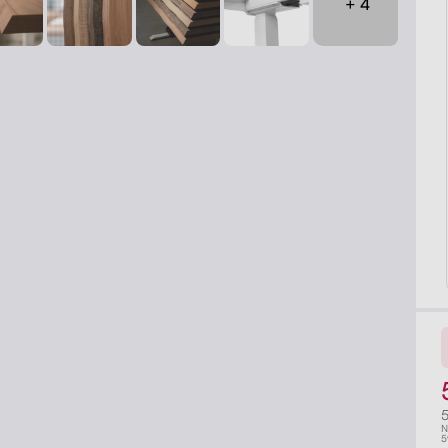
+ 4
N
5