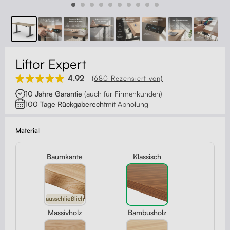
Kontakt
Kabelmanagement
Schubladen
Liftor Expert
Monitorständer
4.92
(680 Rezensiert von)
10 Jahre Garantie
(auch für Firmenkunden)
Tischtrennwände
100 Tage Rückgaberecht
mit Abholung
Rückenlehnen
Material
Baumkante
Klassisch
ausschließlich
Massivholz
Bambusholz