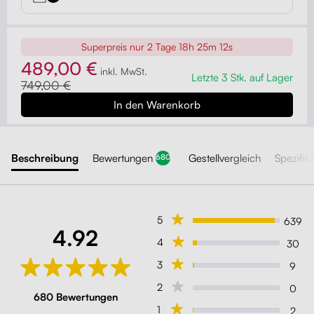
Superpreis nur
2 Tage 18h 25m 09s
489,00 €
inkl. MwSt.
Letzte 3 Stk. auf Lager
749,00 €
Beschreibung
Bewertungen
Gestellvergleich
Spezifik
680
5
639
4.92
4
30
3
9
2
0
680 Bewertungen
1
2