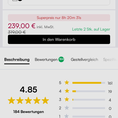
Superpreis nur
8h 20m 29s
239,00 €
inkl. MwSt.
Letzte 2 Stk. auf Lager
319,00 €
Beschreibung
Bewertungen
Gestellvergleich
Spezifik
184
5
161
4.85
4
19
3
4
2
0
184 Bewertungen
1
0