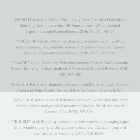
*GARRETT et al. Call Center Productivity Over 6 Months Following a
Standing Desk Intervention. IIE Transactions on Occupational
Ergonomics and Human Factors. 2016, 4(2-3), 188-195
**SAEIDIFARD et al. Differences of energy expenditure while sitting
versus standing: A systematic review and meta-analysis. European
Journal of Preventive Cardiology. 2018, 25(5), 522-538.
***WARREN et al. Sedentary Behaviors Increase Risk of Cardiovascular
Disease Mortality in Men. Medicine & Science in Sports & Exercise. 2010,
42(5), 879-885
†
DIAZ et al. Patterns of Sedentary Behavior and Mortality in U.S. Middle-
Aged and Older Adults. Annals of Internal Medicine. 2017, 167(7).
††
CONG et al. Association of sedentary behaviour with colon and rectal
cancer: a meta-analysis of observational studies. British Journal of
Cancer. 2014, 110(3), 817-826.
†††
BUCKLEY et al. Standing-based office work shows encouraging signs
of attenuating post-prandial glycaemic excursion. Occupational and
Environmental Medicine. 2014, 71(2), 109-111.