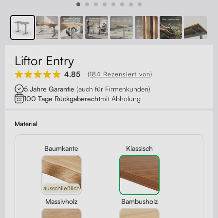
Kontakt
Kabelmanagement
Schubladen
Liftor Entry
Monitorständer
4.85
(184 Rezensiert von)
5 Jahre Garantie
(auch für Firmenkunden)
Tischtrennwände
100 Tage Rückgaberecht
mit Abholung
Rückenlehnen
Material
Baumkante
Klassisch
ausschließlich
Massivholz
Bambusholz