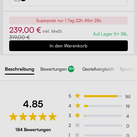
Superpreis nur
1 Tag 22h 45m 26s
239,00 €
inkl. MwSt.
Auf Lager 5+ Stk.
319,00 €
Beschreibung
Bewertungen
Gestellvergleich
Spezifik
184
5
161
4.85
4
19
3
4
2
0
184 Bewertungen
1
0