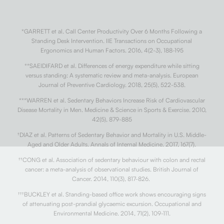
*GARRETT et al. Call Center Productivity Over 6 Months Following a
Standing Desk Intervention. IIE Transactions on Occupational
Ergonomics and Human Factors. 2016, 4(2-3), 188-195
**SAEIDIFARD et al. Differences of energy expenditure while sitting
versus standing: A systematic review and meta-analysis. European
Journal of Preventive Cardiology. 2018, 25(5), 522-538.
***WARREN et al. Sedentary Behaviors Increase Risk of Cardiovascular
Disease Mortality in Men. Medicine & Science in Sports & Exercise. 2010,
42(5), 879-885
†
DIAZ et al. Patterns of Sedentary Behavior and Mortality in U.S. Middle-
Aged and Older Adults. Annals of Internal Medicine. 2017, 167(7).
††
CONG et al. Association of sedentary behaviour with colon and rectal
cancer: a meta-analysis of observational studies. British Journal of
Cancer. 2014, 110(3), 817-826.
†††
BUCKLEY et al. Standing-based office work shows encouraging signs
of attenuating post-prandial glycaemic excursion. Occupational and
Environmental Medicine. 2014, 71(2), 109-111.