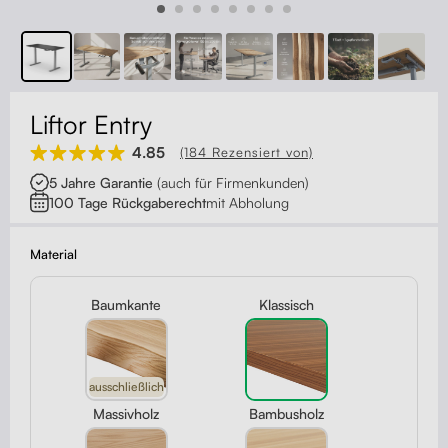
Kontakt
Kabelmanagement
Schubladen
Liftor Entry
Monitorständer
4.85
(184 Rezensiert von)
5 Jahre Garantie
(auch für Firmenkunden)
Tischtrennwände
100 Tage Rückgaberecht
mit Abholung
Rückenlehnen
Material
Baumkante
Klassisch
ausschließlich
Massivholz
Bambusholz