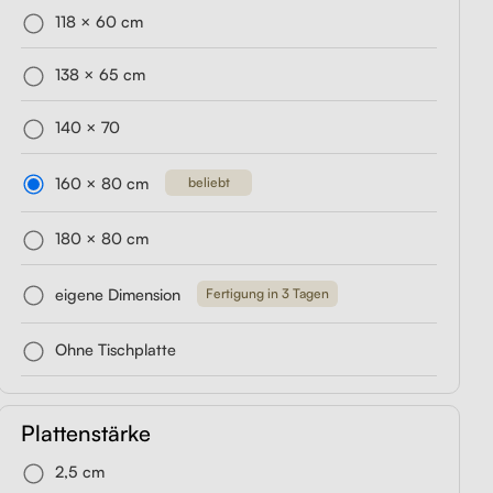
118 × 60 cm
1,
r
Liftor Active, schwarz
Liftor Storage,
Liftor Expert
hwarz
Orca,
Schubladencontainer,
(echtes Leder)
138 × 65 cm
aus 379,00 €
schwarz
aus 329,00 €
140 × 70
aus 199,00 €
160 × 80 cm
beliebt
180 × 80 cm
eigene Dimension
Fertigung in 3 Tagen
Ohne Tischplatte
Plattenstärke
2,5 cm