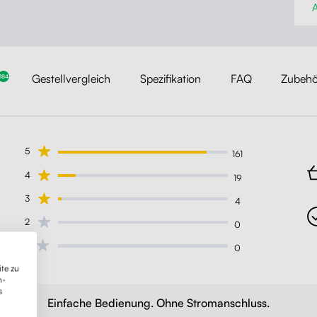
A
Gestellvergleich
Spezifikation
FAQ
Zubehö
184
5
161
4
19
3
4
2
0
1
0
te zu
n-
s
Einfache Bedienung. Ohne Stromanschluss.