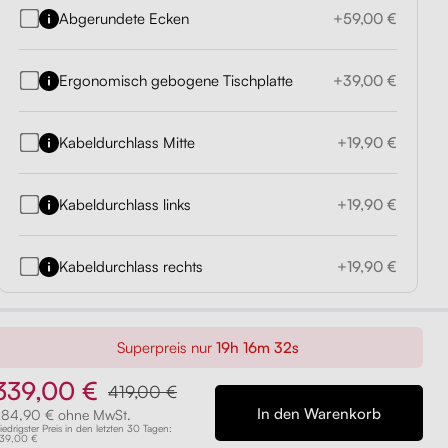
Abgerundete Ecken
+59,00 €
Ergonomisch gebogene Tischplatte
+39,00 €
Kabeldurchlass Mitte
+19,90 €
Kabeldurchlass links
+19,90 €
Kabeldurchlass rechts
+19,90 €
Superpreis nur
19h 16m 31s
339,00 €
419,00 €
284,90 € ohne MwSt.
iedrigster Preis in den letzten 30 Tagen:
39,00 €