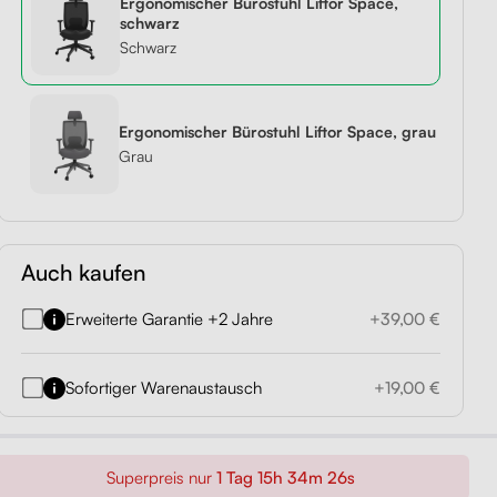
Ergonomischer Bürostuhl Liftor Space,
schwarz
1,
r
Liftor Active, schwarz
Liftor Storage,
Liftor Expert
Schwarz
hwarz
Orca,
Schubladencontainer,
(echtes Leder)
aus 379,00 €
schwarz
aus 329,00 €
Ergonomischer Bürostuhl Liftor Space, grau
aus 199,00 €
Grau
Auch kaufen
Erweiterte Garantie +2 Jahre
+39,00 €
Sofortiger Warenaustausch
+19,00 €
Superpreis nur
1 Tag 15h 34m 25s