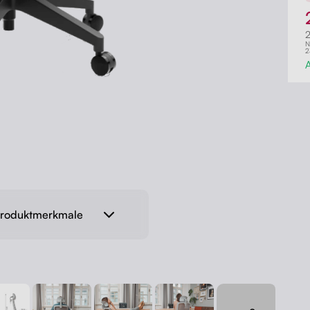
N
2
A
 Produktmerkmale