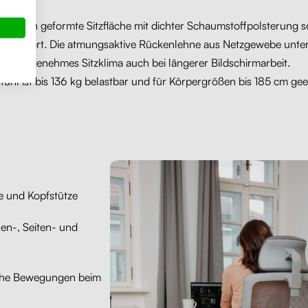
tomisch geformte Sitzfläche mit dichter Schaumstoffpolsterung s
tzkomfort. Die atmungsaktive Rückenlehne aus Netzgewebe unters
angenehmes Sitzklima auch bei längerer Bildschirmarbeit.
tuhl ist bis 136 kg belastbar und für Körpergrößen bis 185 cm gee
e und Kopfstütze
n-, Seiten- und
iche Bewegungen beim