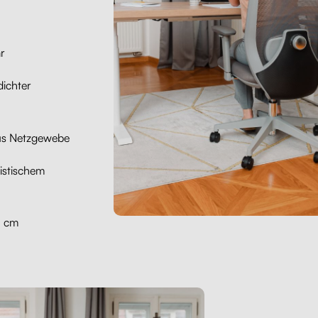
r
dichter
us Netzgewebe
istischem
6 cm