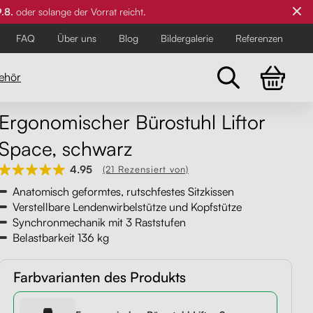
9.8.
oder solange der Vorrat reicht.
FAQ
Über uns
Blog
Bildergalerie
Referenzen
ehör
Ergonomischer Bürostuhl Liftor
Space, schwarz
Für die Anspruchsvollsten
Für die Anspruchsvollsten
Für die Anspruchsvollsten
4.95
(21 Rezensiert von)
Anatomisch geformtes, rutschfestes Sitzkissen
Verstellbare Lendenwirbelstütze und Kopfstütze
Synchronmechanik mit 3 Raststufen
Belastbarkeit 136 kg
Farbvarianten des Produkts