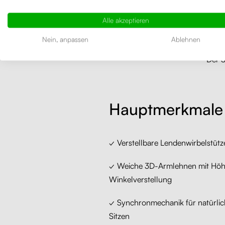
Die ana
Alle akzeptieren
hohen Si
Nein, anpassen
Ablehnen
Der S
Hauptmerkmale
✓ Verstellbare Lendenwirbelstütz
✓ Weiche 3D-Armlehnen mit Höhe
Winkelverstellung
✓ Synchronmechanik für natürl
Sitzen