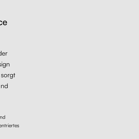
ce
der
sign
 sorgt
und
und
ntriertes