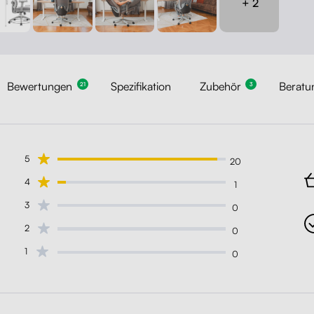
+ 2
Bewertungen
Spezifikation
Zubehör
Beratu
21
3
5
20
4
1
3
0
2
0
1
0