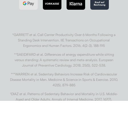
*GARRETT et al. Call Center Productivity Over 6 Months Following a
Standing Desk Intervention. IIE Transactions on Occupational
Ergonomics and Human Factors. 2016, 4(2-3), 188-195
**SAEIDIFARD et al. Differences of energy expenditure while sitting
versus standing: A systematic review and meta-analysis. European
Journal of Preventive Cardiology. 2018, 25(5), 522-538.
***WARREN et al. Sedentary Behaviors Increase Risk of Cardiovascular
Disease Mortality in Men. Medicine & Science in Sports & Exercise. 2010,
42(5), 879-885
†
DIAZ et al. Patterns of Sedentary Behavior and Mortality in U.S. Middle-
Aged and Older Adults. Annals of Internal Medicine. 2017, 167(7).
††
CONG et al. Association of sedentary behaviour with colon and rectal
cancer: a meta-analysis of observational studies. British Journal of
Cancer. 2014, 110(3), 817-826.
†††
BUCKLEY et al. Standing-based office work shows encouraging signs