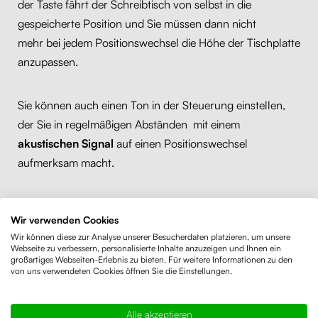
der Taste fährt der Schreibtisch von selbst in die
gespeicherte Position und Sie müssen dann nicht
mehr bei jedem Positionswechsel die Höhe der Tischplatte
anzupassen.
Sie können auch einen Ton in der Steuerung einstellen,
der Sie in regelmäßigen Abständen mit einem
akustischen Signal
auf einen Positionswechsel
aufmerksam macht.
Zudem können die Elektromotore hochwertiger
Wir verwenden Cookies
verstellbarer Schreibtische ein Hindernis (z.B. Regal, oder
Wir können diese zur Analyse unserer Besucherdaten platzieren, um unsere
Stuhl) erkennen und das Hoch- oder Herunter-fahren
Webseite zu verbessern, personalisierte Inhalte anzuzeigen und Ihnen ein
großartiges Webseiten-Erlebnis zu bieten. Für weitere Informationen zu den
anhalten. Durch das Antikollisionssystem reduziert sich
von uns verwendeten Cookies öffnen Sie die Einstellungen.
die Gefahr des Umkippens des Schreibtisches
oder weiterer Sachschäden.
Alle akzeptieren