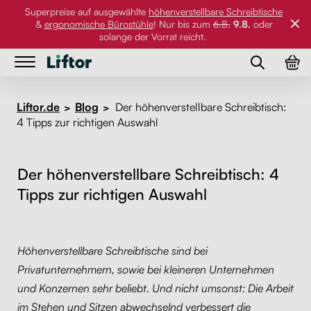
Superpreise auf ausgewählte
höhenverstellbare Schreibtische
&
ergonomische Bürostühle
! Nur bis zum
6.8.
9.8.
oder
solange der Vorrat reicht.
Tische
Tische
Liftor.de
Blog
Der höhenverstellbare Schreibtisch:
>
>
4 Tipps zur richtigen Auswahl
Bürostühle
Höhenverstellbare Schreibtische
Bürostühle
Tischplatten nach Maß
Tischgestelle
Ergonomische Bürostühle
Der höhenverstellbare Schreibtisch: 4
Tipps zur richtigen Auswahl
Zubehör
Werktische
Orthopädische Bürostühle
Tischplatten nach Maß
Referenzen
Schreib- und Esstisch
Wackelhocker
PC-Halter
Zubehör
Höhenverstellbare Schreibtische sind bei
Bildergalerie
Monitorhalterungen
Privatunternehmern, sowie bei kleineren Unternehmen
und Konzernen sehr beliebt. Und nicht umsonst: Die Arbeit
Über uns
Rollen
im Stehen und Sitzen
abwechselnd
verbessert die