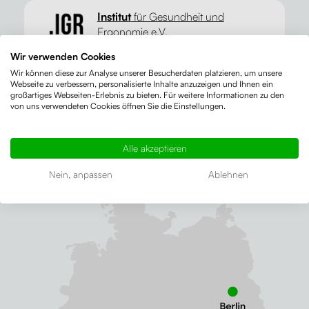
Institut
für Gesundheit und
Ergonomie e.V.
Wir verwenden Cookies
Wir können diese zur Analyse unserer Besucherdaten platzieren, um unsere
Webseite zu verbessern, personalisierte Inhalte anzuzeigen und Ihnen ein
großartiges Webseiten-Erlebnis zu bieten. Für weitere Informationen zu den
von uns verwendeten Cookies öffnen Sie die Einstellungen.
Wo kann man sich die Tische von Liftor
persönlich anschauen und ausprobieren?
Alle akzeptieren
Nein, anpassen
Ablehnen