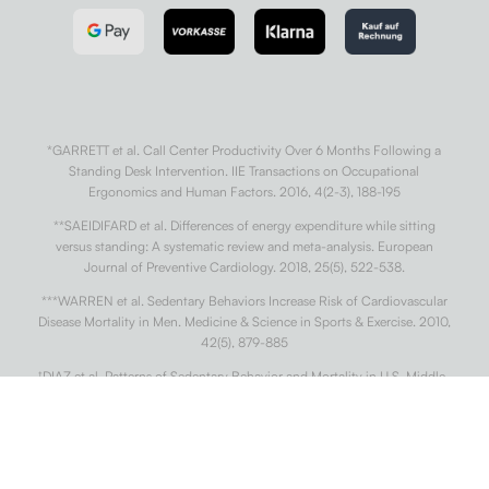
*GARRETT et al. Call Center Productivity Over 6 Months Following a
Standing Desk Intervention. IIE Transactions on Occupational
Ergonomics and Human Factors. 2016, 4(2-3), 188-195
**SAEIDIFARD et al. Differences of energy expenditure while sitting
versus standing: A systematic review and meta-analysis. European
Journal of Preventive Cardiology. 2018, 25(5), 522-538.
***WARREN et al. Sedentary Behaviors Increase Risk of Cardiovascular
Disease Mortality in Men. Medicine & Science in Sports & Exercise. 2010,
42(5), 879-885
†
DIAZ et al. Patterns of Sedentary Behavior and Mortality in U.S. Middle-
Aged and Older Adults. Annals of Internal Medicine. 2017, 167(7).
††
CONG et al. Association of sedentary behaviour with colon and rectal
cancer: a meta-analysis of observational studies. British Journal of
Cancer. 2014, 110(3), 817-826.