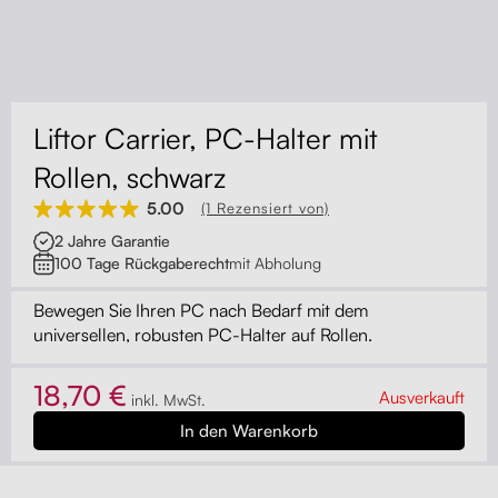
Kontakt
Kabelmanagement
Schubladen
Liftor Carrier, PC-Halter mit
Monitorständer
Rollen, schwarz
5.00
(1 Rezensiert von)
Tischtrennwände
2 Jahre Garantie
100 Tage Rückgaberecht
mit Abholung
Rückenlehnen
Bewegen Sie Ihren PC nach Bedarf mit dem
universellen, robusten PC-Halter auf Rollen.
18,70 €
Ausverkauft
inkl. MwSt.