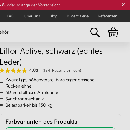
6.8.
oder solange der Vorrat reicht.
FAQ
Über uns
Blog
Bildergalerie
Referenzen
ehör
Liftor Active, schwarz (echtes
Leder)
Für die Anspruchsvollsten
Für die Anspruchsvollsten
Für die Anspruchsvollsten
4.92
(184 Rezensiert von)
Zweiteilige, höhenverstellbare ergonomische
Rückenlehne
3D-verstellbare Armlehnen
Synchronmechanik
Belastbarkeit bis 150 kg
Farbvarianten des Produkts