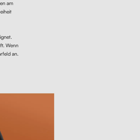
nden am
eiheit
ignet.
ift. Wenn
rfeld an.