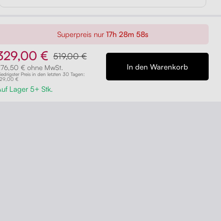
Liftor Active, orange (echtes Leder)
Orange
Superpreis nur
17h 28m 57s
329,00 €
519,00 €
Liftor Active, rosa (Meshgewebe)
276,50 € ohne MwSt.
Rosa
iedrigster Preis in den letzten 30 Tagen:
29,00 €
uf Lager 5+ Stk.
Liftor Active, hellgrau (Meshgewebe)
Hellgrau
Liftor Active, hellgrün (Meshgewebe)
Hellgrün
Liftor Active, schwarz (Meshgewebe)