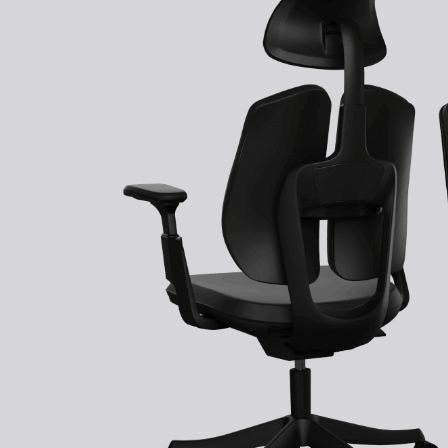
Kontakt
Kabelmanagement
Schubladen
Kostenlose Dekormuster
Monitorständer
100 tage
Rückgaberecht. Versand sofort.
100 tage
Rückgaberecht. Versand sofort.
Tischtrennwände
Rückenlehnen