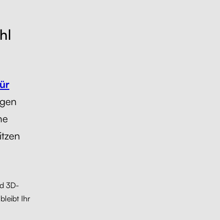
hl
ür
ngen
ne
itzen
nd 3D-
leibt Ihr