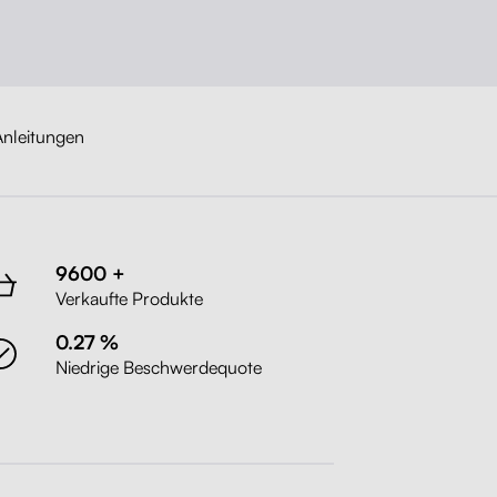
Schwarz
Liftor Active, grau (Textil + Meshgewebe)
nleitungen
Grau
9600 +
Verkaufte Produkte
0.27 %
Niedrige Beschwerdequote