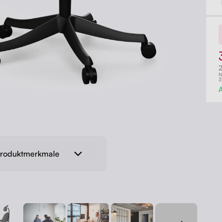
N
3
A
 Produktmerkmale