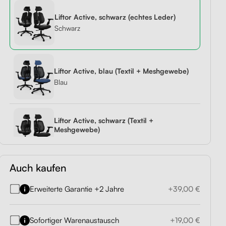
Liftor Active, schwarz (echtes Leder)
1,
r
Liftor Storage,
Liftor Expert
Schwarz
hwarz
Orca,
Schubladencontainer,
aus 379,00 €
Liftor Active, schwarz
schwarz
(echtes Leder)
aus 199,00 €
aus 329,00 €
Liftor Active, blau (Textil + Meshgewebe)
Blau
Liftor Active, schwarz (Textil +
Meshgewebe)
Schwarz
Auch kaufen
Liftor Active, rot (Textil + Meshgewebe)
Erweiterte Garantie +2 Jahre
+39,00 €
Rot
Sofortiger Warenaustausch
+19,00 €