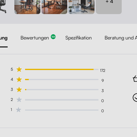
+ 4
ung
Bewertungen
Spezifikation
Beratung und A
184
5
172
4
9
3
3
2
0
1
0