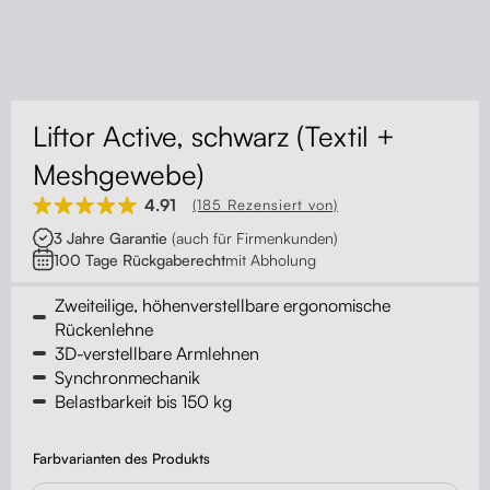
Kontakt
Kabelmanagement
Schubladen
Liftor Active, schwarz (Textil +
Monitorständer
Meshgewebe)
4.91
(185 Rezensiert von)
Tischtrennwände
3 Jahre Garantie
(auch für Firmenkunden)
100 Tage Rückgaberecht
mit Abholung
Rückenlehnen
Zweiteilige, höhenverstellbare ergonomische
Rückenlehne
3D-verstellbare Armlehnen
Synchronmechanik
Belastbarkeit bis 150 kg
Farbvarianten des Produkts