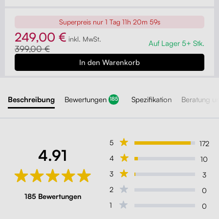
Liftor Active, orange (echtes Leder)
Superpreis nur
1 Tag 11h 20m 59s
Orange
249,00 €
inkl. MwSt.
Auf Lager 5+ Stk.
399,00 €
Liftor Active, rosa (Meshgewebe)
Rosa
Beschreibung
Bewertungen
Spezifikation
Beratung u
185
Liftor Active, hellgrau (Meshgewebe)
Hellgrau
5
172
4.91
4
10
Liftor Active, hellgrün (Meshgewebe)
3
3
Hellgrün
2
0
185 Bewertungen
1
0