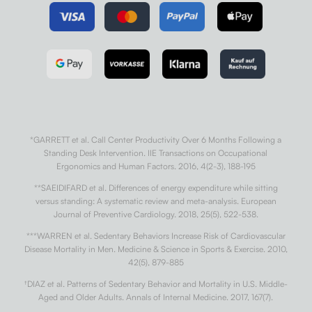
*GARRETT et al. Call Center Productivity Over 6 Months Following a
Standing Desk Intervention. IIE Transactions on Occupational
Ergonomics and Human Factors. 2016, 4(2-3), 188-195
**SAEIDIFARD et al. Differences of energy expenditure while sitting
versus standing: A systematic review and meta-analysis. European
Journal of Preventive Cardiology. 2018, 25(5), 522-538.
***WARREN et al. Sedentary Behaviors Increase Risk of Cardiovascular
Disease Mortality in Men. Medicine & Science in Sports & Exercise. 2010,
42(5), 879-885
†
DIAZ et al. Patterns of Sedentary Behavior and Mortality in U.S. Middle-
Aged and Older Adults. Annals of Internal Medicine. 2017, 167(7).