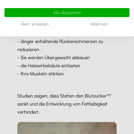
Arbeiten im Sitzen raubt Ihnen Gesundheit und
Leistungsfähigkeit. Mit einem verstellbaren
Alle akzeptieren
Schreibtisch können Sie:
Nein, anpassen
Ablehnen
- die Konzentration verbessern
- Sie werden bis zu 45 % produktiver sein*
- länger anhaltende Rückenschmerzen zu
reduzieren
- Sie werden Übergewicht abbauen
- die Halswirbelsäule entlasten
- Ihre Muskeln stärken
Studien zeigen, dass Stehen den Blutzucker†††
senkt und die Entwicklung von Fettleibigkeit
verhindert.