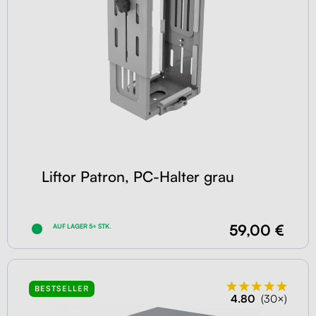
Liftor Patron, PC-Halter grau
59,00 €
AUF LAGER 5+ STK.
BESTSELLER
4.80
(30×)