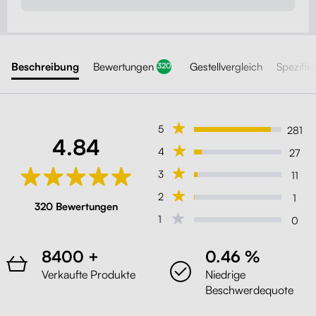
Beschreibung
Bewertungen
Gestellvergleich
Spezifik
320
5
281
4.84
4
27
3
11
2
1
320 Bewertungen
1
0
8400 +
0.46 %
Verkaufte Produkte
Niedrige
Beschwerdequote