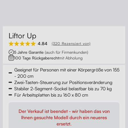
Kontakt
Kabelmanagement
Schubladen
Liftor Up
Monitorständer
4.84
(320 Rezensiert von)
5 Jahre Garantie
(auch für Firmenkunden)
Tischtrennwände
100 Tage Rückgaberecht
mit Abholung
Rückenlehnen
Geeignet für Personen mit einer Körpergröße von 155
- 200 cm
Zwei-Tasten-Steuerung zur Positionsveränderung
Stabiler 2-Segment-Sockel belastbar bis zu 70 kg
Für Arbeitsplatten bis zu 160 x 80 cm
Der Verkauf ist beendet - wir haben das von
Ihnen gesuchte Modell durch ein neueres
ersetzt.