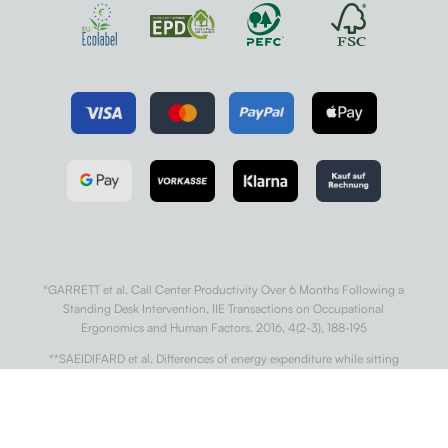
*GARRETT et al. Call Center Productivity Over 6 Months Following a
Standing Desk Intervention. IIE Transactions on Occupational
Ergonomics and Human Factors. 2016, 4(2-3), 188-195
**SAEIDIFARD et al. Differences of energy expenditure while sitting
versus standing: A systematic review and meta-analysis. European
Journal of Preventive Cardiology. 2018, 25(5), 522-538.
***WARREN et al. Sedentary Behaviors Increase Risk of Cardiovascular
Disease Mortality in Men. Medicine & Science in Sports & Exercise. 2010,