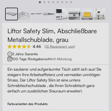
Kontakt
Kabelmanagement
Schubladen
Liftor Safety Slim, Abschließbare
Monitorständer
Metallschublade, grau
4.46
(13 Rezensiert von)
Tischtrennwände
2 Jahre Garantie
100 Tage Rückgaberecht
mit Abholung
Rückenlehnen
Ein sauberer und aufgeräumter Tisch zahlt sich aus! Sie
steigern Ihre Arbeitseffizienz und vermeiden unnötigen
Stress. Der Liftor Safety Slim ist eine untere
Schreibtischschublade , die Ihren Schreibtisch ganz
einfach um zusätzlichen Stauraum erweitert.
Farbvarianten des Produkts