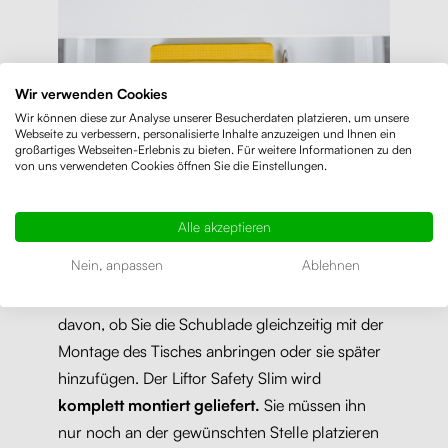
Wir verwenden Cookies
Wir können diese zur Analyse unserer Besucherdaten platzieren, um unsere
Webseite zu verbessern, personalisierte Inhalte anzuzeigen und Ihnen ein
großartiges Webseiten-Erlebnis zu bieten. Für weitere Informationen zu den
von uns verwendeten Cookies öffnen Sie die Einstellungen.
Alle akzeptieren
Einfache Montage
Nein, anpassen
Ablehnen
Die Schublade ist
sehr leicht,
so dass die
Montage schnell und einfach ist,
unabhängig
davon, ob Sie die Schublade gleichzeitig mit der
Montage des Tisches anbringen oder sie später
hinzufügen. Der Liftor Safety Slim wird
komplett montiert geliefert.
Sie müssen ihn
nur noch an der gewünschten Stelle platzieren