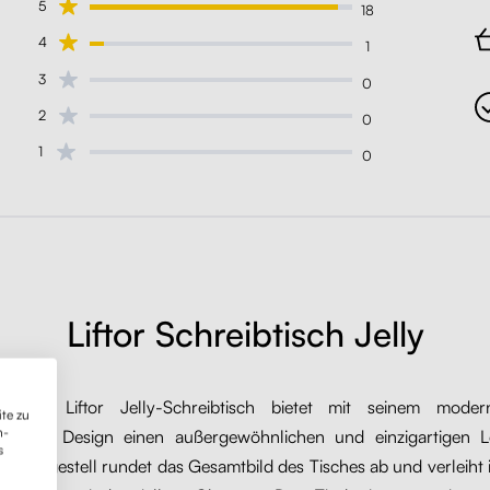
5
18
4
1
3
0
2
0
1
0
Liftor Schreibtisch Jelly
ssische Liftor Jelly-Schreibtisch bietet mit seinem mode
te zu
n-
stischen Design einen außergewöhnlichen und einzigartigen 
s
Stahlgestell rundet das Gesamtbild des Tisches ab und verleiht