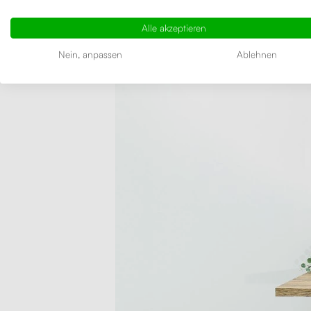
ganz be
Holzspanp
Alle akzeptieren
besteht a
Nein, anpassen
Ablehnen