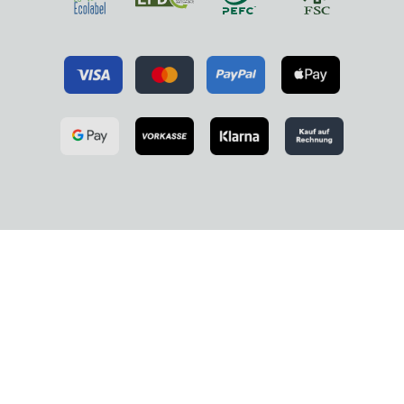
*GARRETT et al. Call Center Productivity Over 6 Months Following a
Standing Desk Intervention. IIE Transactions on Occupational
Ergonomics and Human Factors. 2016, 4(2-3), 188-195
**SAEIDIFARD et al. Differences of energy expenditure while sitting
versus standing: A systematic review and meta-analysis. European
Journal of Preventive Cardiology. 2018, 25(5), 522-538.
***WARREN et al. Sedentary Behaviors Increase Risk of Cardiovascular
Disease Mortality in Men. Medicine & Science in Sports & Exercise. 2010,
42(5), 879-885