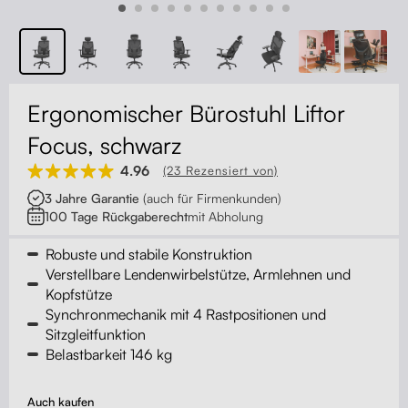
Kontakt
Kabelmanagement
Schubladen
Ergonomischer Bürostuhl Liftor
Monitorständer
Focus, schwarz
4.96
(23 Rezensiert von)
Tischtrennwände
3 Jahre Garantie
(auch für Firmenkunden)
100 Tage Rückgaberecht
mit Abholung
Rückenlehnen
Robuste und stabile Konstruktion
Verstellbare Lendenwirbelstütze, Armlehnen und
Kopfstütze
Synchronmechanik mit 4 Rastpositionen und
Sitzgleitfunktion
Belastbarkeit 146 kg
Auch kaufen