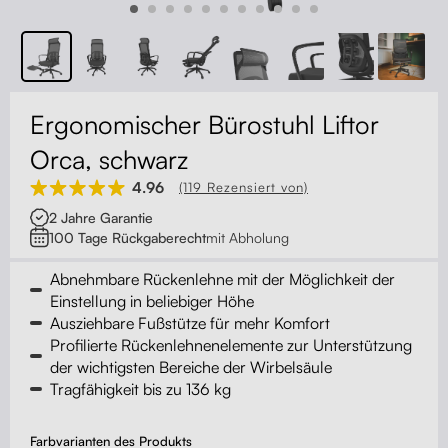
Kontakt
Kabelmanagement
Schubladen
Ergonomischer Bürostuhl Liftor
Monitorständer
Orca, schwarz
4.96
(119 Rezensiert von)
Tischtrennwände
2 Jahre Garantie
100 Tage Rückgaberecht
mit Abholung
Rückenlehnen
Abnehmbare Rückenlehne mit der Möglichkeit der
Einstellung in beliebiger Höhe
Ausziehbare Fußstütze für mehr Komfort
Profilierte Rückenlehnenelemente zur Unterstützung
der wichtigsten Bereiche der Wirbelsäule
Tragfähigkeit bis zu 136 kg
Farbvarianten des Produkts